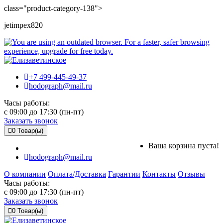
class="product-category-138">
jetimpex820
+7 499-445-49-37
hodograph@mail.ru
Часы работы:
c 09:00 до 17:30 (пн-пт)
Заказать звонок
0
Товар(ы)
Ваша корзина пуста!
hodograph@mail.ru
О компании
Оплата/Доставка
Гарантии
Контакты
Отзывы
Часы работы:
c 09:00 до 17:30 (пн-пт)
Заказать звонок
0
Товар(ы)