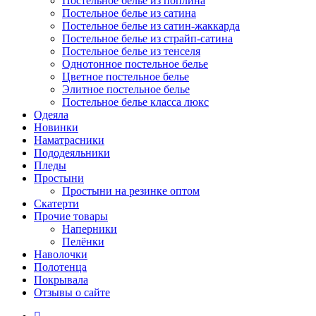
Постельное белье из поплина
Постельное белье из сатина
Постельное белье из сатин-жаккарда
Постельное белье из страйп-сатина
Постельное белье из тенселя
Однотонное постельное белье
Цветное постельное белье
Элитное постельное белье
Постельное белье класса люкс
Одеяла
Новинки
Наматрасники
Пододеяльники
Пледы
Простыни
Простыни на резинке оптом
Скатерти
Прочие товары
Наперники
Пелёнки
Наволочки
Полотенца
Покрывала
Отзывы о сайте