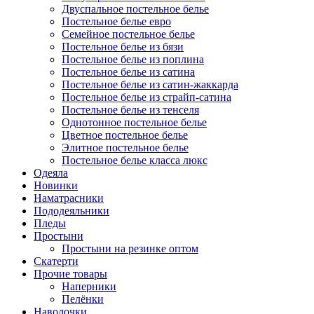
Двуспальное постельное белье
Постельное белье евро
Семейное постельное белье
Постельное белье из бязи
Постельное белье из поплина
Постельное белье из сатина
Постельное белье из сатин-жаккарда
Постельное белье из страйп-сатина
Постельное белье из тенселя
Однотонное постельное белье
Цветное постельное белье
Элитное постельное белье
Постельное белье класса люкс
Одеяла
Новинки
Наматрасники
Пододеяльники
Пледы
Простыни
Простыни на резинке оптом
Скатерти
Прочие товары
Наперники
Пелёнки
Наволочки