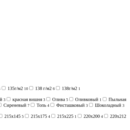
135г/м2
138 г/м2
138г/м2
4
10
6
1
ый
красная вишня
Олива
Оливковый
Пыльная
3
3
5
1
Сиреневый
Топь
Фисташковый
Шоколадный
7
4
3
3
215х145
215х175
215х225
220х200
220х212
5
4
1
4