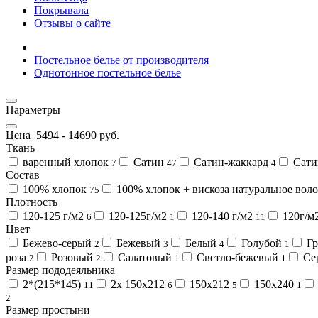
Покрывала
Отзывы о сайте
Постельное белье от производителя
Однотонное постельное белье
Параметры
Цена
5494
-
14690
руб.
Ткань
варенный хлопок
Сатин
Сатин-жаккард
Сати
7
47
4
Состав
100% хлопок
100% хлопок + вискоза натуральное вол
75
Плотность
120-125 г/м2
120-125г/м2
120-140 г/м2
120г/м
6
1
11
Цвет
Бежево-серый
Бежевый
Белый
Голубой
Гр
2
3
4
1
роза
Розовый
Салатовый
Светло-бежевый
Се
2
2
1
1
Размер пододеяльника
2*(215*145)
2х 150х212
150х212
150х240
11
6
5
1
2
Размер простыни