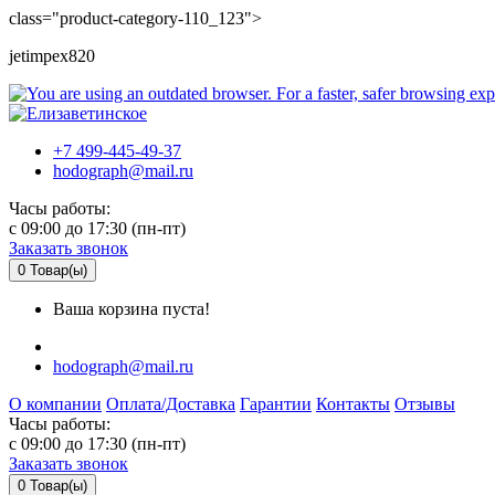
class="product-category-110_123">
jetimpex820
+7 499-445-49-37
hodograph@mail.ru
Часы работы:
c 09:00 до 17:30 (пн-пт)
Заказать звонок
0
Товар(ы)
Ваша корзина пуста!
hodograph@mail.ru
О компании
Оплата/Доставка
Гарантии
Контакты
Отзывы
Часы работы:
c 09:00 до 17:30 (пн-пт)
Заказать звонок
0
Товар(ы)