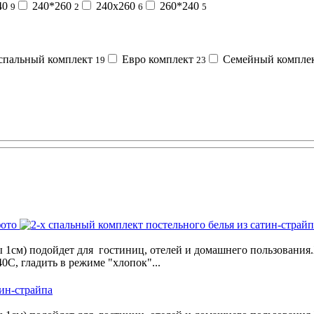
40
240*260
240х260
260*240
9
2
6
5
спальный комплект
Евро комплект
Семейный компле
19
23
 1см) подойдет для гостиниц, отелей и домашнего пользования.
0С, гладить в режиме "хлопок"...
тин-страйпа