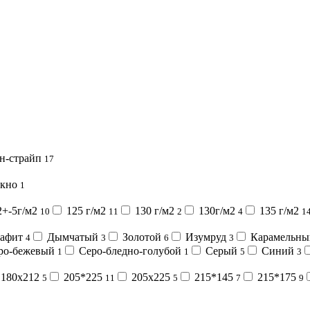
н-страйп
17
окно
1
2+-5г/м2
125 г/м2
130 г/м2
130г/м2
135 г/м2
10
11
2
4
1
афит
Дымчатый
Золотой
Изумруд
Карамельн
4
3
6
3
ро-бежевый
Серо-бледно-голубой
Серый
Синий
1
1
5
3
180х212
205*225
205х225
215*145
215*175
5
11
5
7
9