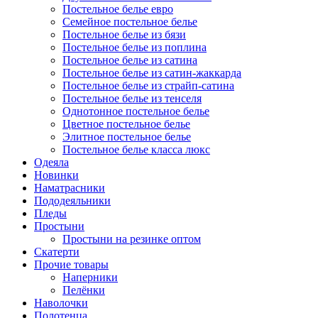
Постельное белье евро
Семейное постельное белье
Постельное белье из бязи
Постельное белье из поплина
Постельное белье из сатина
Постельное белье из сатин-жаккарда
Постельное белье из страйп-сатина
Постельное белье из тенселя
Однотонное постельное белье
Цветное постельное белье
Элитное постельное белье
Постельное белье класса люкс
Одеяла
Новинки
Наматрасники
Пододеяльники
Пледы
Простыни
Простыни на резинке оптом
Скатерти
Прочие товары
Наперники
Пелёнки
Наволочки
Полотенца