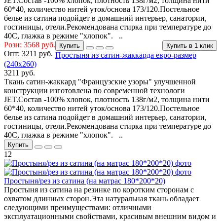
JET.Состав -100% хлопок, плотность 138г/м2, толщина нити
60*40, количество нитей уток/основа 173/120.Постельное
белье из сатина подойдет в домашний интерьер, санатории,
гостиницы, отели.Рекомендована стирка при температуре до
40С, глажка в режиме "хлопок". ..
Розн: 3568 руб.
Купить
Купить в 1 клик
Опт:
3211 руб.
Простыня из сатин-жаккарда евро-размер
(240х260)
3211 руб.
Ткань сатин-жаккард "Французские узоры" улучшенной
конструкции изготовлена по современной технологи
JET.Состав -100% хлопок, плотность 138г/м2, толщина нити
60*40, количество нитей уток/основа 173/120.Постельное
белье из сатина подойдет в домашний интерьер, санатории,
гостиницы, отели.Рекомендована стирка при температуре до
40С, глажка в режиме "хлопок". ..
Купить
12
Простыня/рез из сатина (на матрас 180*200*20)
Простыня из сатина на резинке по коротким сторонам с
охватом длинных сторон.Эта натуральная ткань обладает
следующими преимуществами: отличными
эксплуатационными свойствами, красивым внешним видом и