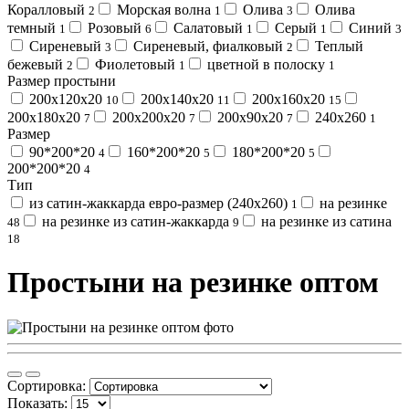
Коралловый
Морская волна
Олива
Олива
2
1
3
темный
Розовый
Салатовый
Серый
Синий
1
6
1
1
3
Сиреневый
Сиреневый, фиалковый
Теплый
3
2
бежевый
Фиолетовый
цветной в полоску
2
1
1
Размер простыни
200х120х20
200х140х20
200х160х20
10
11
15
200х180х20
200х200х20
200х90х20
240х260
7
7
7
1
Размер
90*200*20
160*200*20
180*200*20
4
5
5
200*200*20
4
Тип
из сатин-жаккарда евро-размер (240х260)
на резинке
1
на резинке из сатин-жаккарда
на резинке из сатина
48
9
18
Простыни на резинке оптом
Сортировка:
Показать: