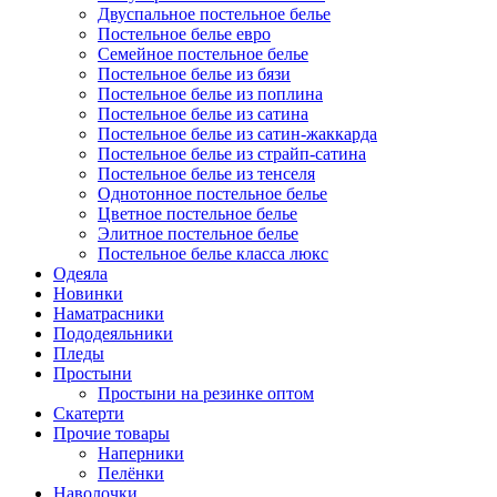
Двуспальное постельное белье
Постельное белье евро
Семейное постельное белье
Постельное белье из бязи
Постельное белье из поплина
Постельное белье из сатина
Постельное белье из сатин-жаккарда
Постельное белье из страйп-сатина
Постельное белье из тенселя
Однотонное постельное белье
Цветное постельное белье
Элитное постельное белье
Постельное белье класса люкс
Одеяла
Новинки
Наматрасники
Пододеяльники
Пледы
Простыни
Простыни на резинке оптом
Скатерти
Прочие товары
Наперники
Пелёнки
Наволочки