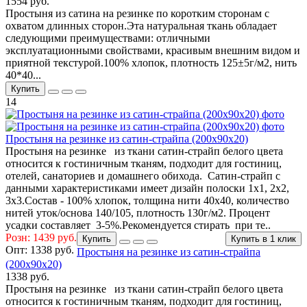
1554 руб.
Простыня из сатина на резинке по коротким сторонам с
охватом длинных сторон.Эта натуральная ткань обладает
следующими преимуществами: отличными
эксплуатационными свойствами, красивым внешним видом и
приятной текстурой.100% хлопок, плотность 125±5г/м2, нить
40*40...
Купить
14
Простыня на резинке из сатин-страйпа (200х90х20)
Простыня на резинке из ткани сатин-страйп белого цвета
относится к гостиничным тканям, подходит для гостиниц,
отелей, санаториев и домашнего обихода. Сатин-страйп с
данными характеристиками имеет дизайн полоски 1х1, 2х2,
3х3.Состав - 100% хлопок, толщина нити 40х40, количество
нитей уток/основа 140/105, плотность 130г/м2. Процент
усадки составляет 3-5%.Рекомендуется стирать при те..
Розн: 1439 руб.
Купить
Купить в 1 клик
Опт:
1338 руб.
Простыня на резинке из сатин-страйпа
(200х90х20)
1338 руб.
Простыня на резинке из ткани сатин-страйп белого цвета
относится к гостиничным тканям, подходит для гостиниц,