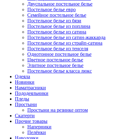
Двуспальное постельное белье
Постельное белье евро
Семейное постельное белье
Постельное белье из бязи
Постельное белье из поплина
Постельное белье из сатина
Постельное белье из сатин-жаккарда
Постельное белье из страйп-сатина
Постельное белье из тенселя
Однотонное постельное белье
Цветное постельное белье
Элитное постельное белье
Постельное белье класса люкс
Одеяла
Новинки
Наматрасники
Пододеяльники
Пледы
Простыни
Простыни на резинке оптом
Скатерти
Прочие товары
Наперники
Пелёнки
Наволочки