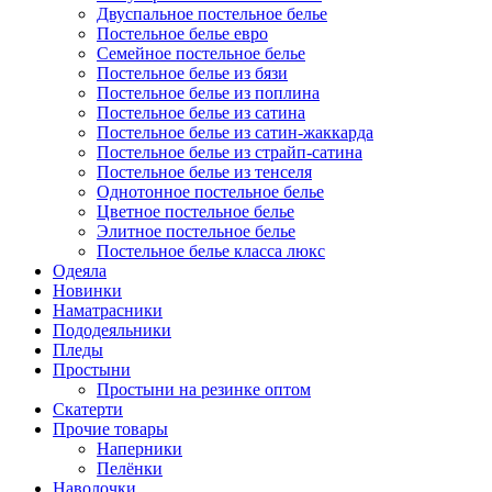
Двуспальное постельное белье
Постельное белье евро
Семейное постельное белье
Постельное белье из бязи
Постельное белье из поплина
Постельное белье из сатина
Постельное белье из сатин-жаккарда
Постельное белье из страйп-сатина
Постельное белье из тенселя
Однотонное постельное белье
Цветное постельное белье
Элитное постельное белье
Постельное белье класса люкс
Одеяла
Новинки
Наматрасники
Пододеяльники
Пледы
Простыни
Простыни на резинке оптом
Скатерти
Прочие товары
Наперники
Пелёнки
Наволочки