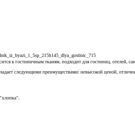
yalnik_iz_byazi_1_5sp_215h145_dlya_gostinic_715
ится к гостиничным тканям, подходит для гостиниц, отелей, са
 обладает следующими преимуществами: невысокой ценой, отли
"хлопка".