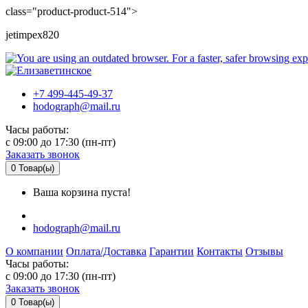
class="product-product-514">
jetimpex820
+7 499-445-49-37
hodograph@mail.ru
Часы работы:
c 09:00 до 17:30 (пн-пт)
Заказать звонок
0
Товар(ы)
Ваша корзина пуста!
hodograph@mail.ru
О компании
Оплата/Доставка
Гарантии
Контакты
Отзывы
Часы работы:
c 09:00 до 17:30 (пн-пт)
Заказать звонок
0
Товар(ы)