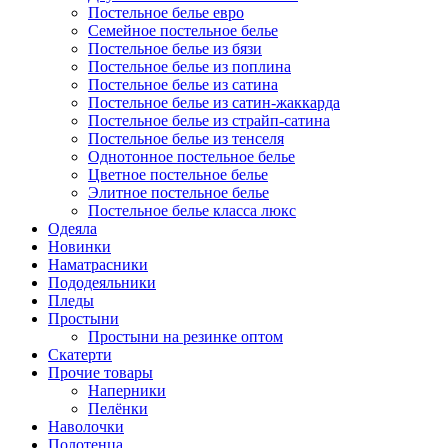
Постельное белье евро
Семейное постельное белье
Постельное белье из бязи
Постельное белье из поплина
Постельное белье из сатина
Постельное белье из сатин-жаккарда
Постельное белье из страйп-сатина
Постельное белье из тенселя
Однотонное постельное белье
Цветное постельное белье
Элитное постельное белье
Постельное белье класса люкс
Одеяла
Новинки
Наматрасники
Пододеяльники
Пледы
Простыни
Простыни на резинке оптом
Скатерти
Прочие товары
Наперники
Пелёнки
Наволочки
Полотенца