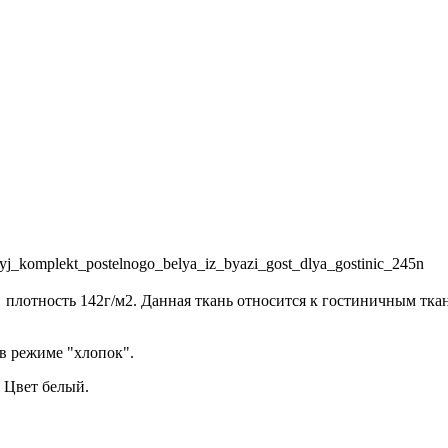
alnyj_komplekt_postelnogo_belya_iz_byazi_gost_dlya_gostinic_245n
 плотность 142г/м2. Данная ткань относится к гостиничным ткан
 в режиме "хлопок".
 Цвет белый.