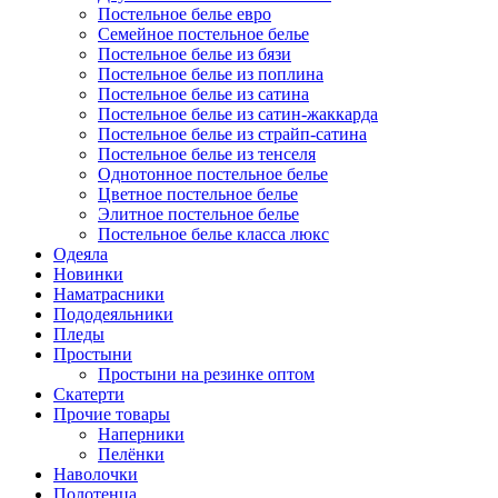
Постельное белье евро
Семейное постельное белье
Постельное белье из бязи
Постельное белье из поплина
Постельное белье из сатина
Постельное белье из сатин-жаккарда
Постельное белье из страйп-сатина
Постельное белье из тенселя
Однотонное постельное белье
Цветное постельное белье
Элитное постельное белье
Постельное белье класса люкс
Одеяла
Новинки
Наматрасники
Пододеяльники
Пледы
Простыни
Простыни на резинке оптом
Скатерти
Прочие товары
Наперники
Пелёнки
Наволочки
Полотенца