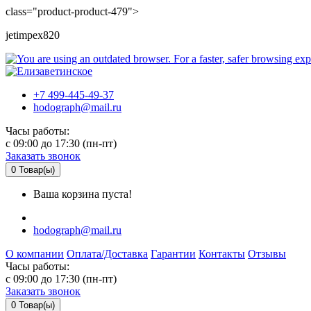
class="product-product-479">
jetimpex820
+7 499-445-49-37
hodograph@mail.ru
Часы работы:
c 09:00 до 17:30 (пн-пт)
Заказать звонок
0
Товар(ы)
Ваша корзина пуста!
hodograph@mail.ru
О компании
Оплата/Доставка
Гарантии
Контакты
Отзывы
Часы работы:
c 09:00 до 17:30 (пн-пт)
Заказать звонок
0
Товар(ы)