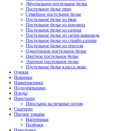
Двуспальное постельное белье
Постельное белье евро
Семейное постельное белье
Постельное белье из бязи
Постельное белье из поплина
Постельное белье из сатина
Постельное белье из сатин-жаккарда
Постельное белье из страйп-сатина
Постельное белье из тенселя
Однотонное постельное белье
Цветное постельное белье
Элитное постельное белье
Постельное белье класса люкс
Одеяла
Новинки
Наматрасники
Пододеяльники
Пледы
Простыни
Простыни на резинке оптом
Скатерти
Прочие товары
Наперники
Пелёнки
Наволочки