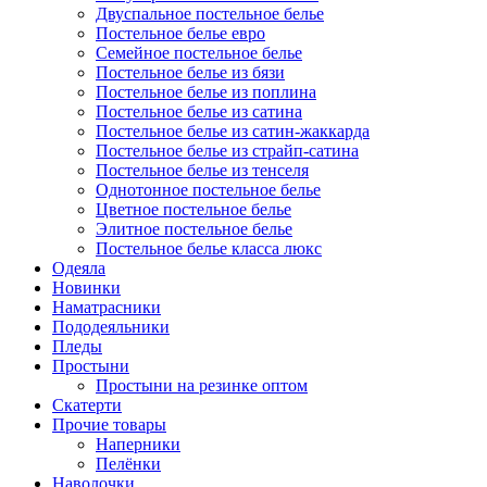
Двуспальное постельное белье
Постельное белье евро
Семейное постельное белье
Постельное белье из бязи
Постельное белье из поплина
Постельное белье из сатина
Постельное белье из сатин-жаккарда
Постельное белье из страйп-сатина
Постельное белье из тенселя
Однотонное постельное белье
Цветное постельное белье
Элитное постельное белье
Постельное белье класса люкс
Одеяла
Новинки
Наматрасники
Пододеяльники
Пледы
Простыни
Простыни на резинке оптом
Скатерти
Прочие товары
Наперники
Пелёнки
Наволочки