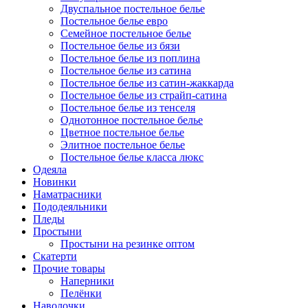
Двуспальное постельное белье
Постельное белье евро
Семейное постельное белье
Постельное белье из бязи
Постельное белье из поплина
Постельное белье из сатина
Постельное белье из сатин-жаккарда
Постельное белье из страйп-сатина
Постельное белье из тенселя
Однотонное постельное белье
Цветное постельное белье
Элитное постельное белье
Постельное белье класса люкс
Одеяла
Новинки
Наматрасники
Пододеяльники
Пледы
Простыни
Простыни на резинке оптом
Скатерти
Прочие товары
Наперники
Пелёнки
Наволочки