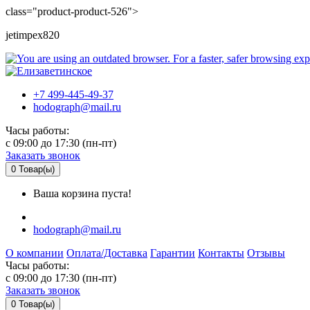
class="product-product-526">
jetimpex820
+7 499-445-49-37
hodograph@mail.ru
Часы работы:
c 09:00 до 17:30 (пн-пт)
Заказать звонок
0
Товар(ы)
Ваша корзина пуста!
hodograph@mail.ru
О компании
Оплата/Доставка
Гарантии
Контакты
Отзывы
Часы работы:
c 09:00 до 17:30 (пн-пт)
Заказать звонок
0
Товар(ы)