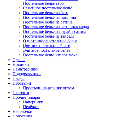
Постельное белье евро
Семейное постельное белье
Постельное белье из бязи
Постельное белье из поплина
Постельное белье из сатина
Постельное белье из сатин-жаккарда
Постельное белье из страйп-сатина
Постельное белье из тенселя
Однотонное постельное белье
Цветное постельное белье
Элитное постельное белье
Постельное белье класса люкс
Одеяла
Новинки
Наматрасники
Пододеяльники
Пледы
Простыни
Простыни на резинке оптом
Скатерти
Прочие товары
Наперники
Пелёнки
Наволочки
Полотенца