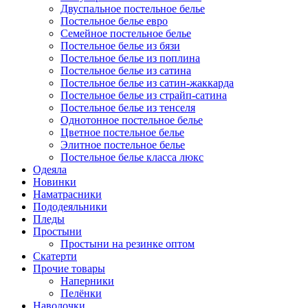
Двуспальное постельное белье
Постельное белье евро
Семейное постельное белье
Постельное белье из бязи
Постельное белье из поплина
Постельное белье из сатина
Постельное белье из сатин-жаккарда
Постельное белье из страйп-сатина
Постельное белье из тенселя
Однотонное постельное белье
Цветное постельное белье
Элитное постельное белье
Постельное белье класса люкс
Одеяла
Новинки
Наматрасники
Пододеяльники
Пледы
Простыни
Простыни на резинке оптом
Скатерти
Прочие товары
Наперники
Пелёнки
Наволочки