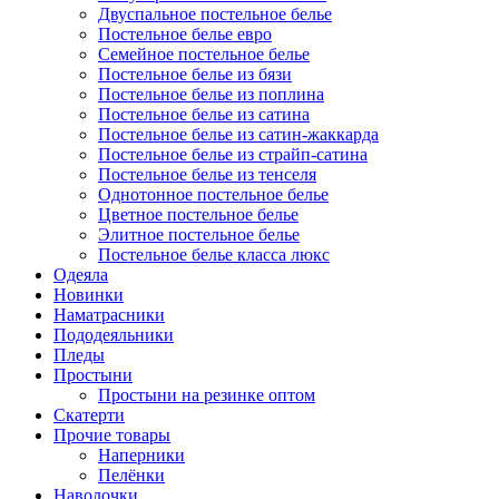
Двуспальное постельное белье
Постельное белье евро
Семейное постельное белье
Постельное белье из бязи
Постельное белье из поплина
Постельное белье из сатина
Постельное белье из сатин-жаккарда
Постельное белье из страйп-сатина
Постельное белье из тенселя
Однотонное постельное белье
Цветное постельное белье
Элитное постельное белье
Постельное белье класса люкс
Одеяла
Новинки
Наматрасники
Пододеяльники
Пледы
Простыни
Простыни на резинке оптом
Скатерти
Прочие товары
Наперники
Пелёнки
Наволочки