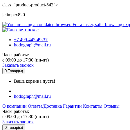
class="product-product-542">
jetimpex820
+7 499-445-49-37
hodograph@mail.ru
Часы работы:
c 09:00 до 17:30 (пн-пт)
Заказать звонок
0
Товар(ы)
Ваша корзина пуста!
hodograph@mail.ru
О компании
Оплата/Доставка
Гарантии
Контакты
Отзывы
Часы работы:
c 09:00 до 17:30 (пн-пт)
Заказать звонок
0
Товар(ы)