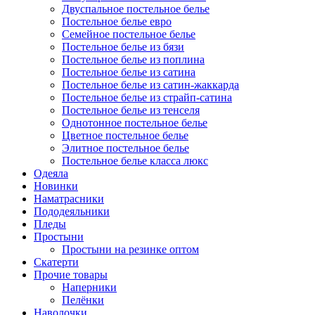
Двуспальное постельное белье
Постельное белье евро
Семейное постельное белье
Постельное белье из бязи
Постельное белье из поплина
Постельное белье из сатина
Постельное белье из сатин-жаккарда
Постельное белье из страйп-сатина
Постельное белье из тенселя
Однотонное постельное белье
Цветное постельное белье
Элитное постельное белье
Постельное белье класса люкс
Одеяла
Новинки
Наматрасники
Пододеяльники
Пледы
Простыни
Простыни на резинке оптом
Скатерти
Прочие товары
Наперники
Пелёнки
Наволочки