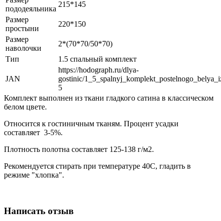
215*145
пододеяльника
Размер
220*150
простыни
Размер
2*(70*70/50*70)
наволочки
Тип
1.5 спальный комплект
https://hodograph.ru/dlya-
JAN
gostinic/1_5_spalnyj_komplekt_postelnogo_belya_iz
5
Комплект выполнен из ткани гладкого сатина в классическом
белом цвете.
Относится к гостиничным тканям. Процент усадки
составляет 3-5%.
Плотность полотна составляет 125-138 г/м2.
Рекомендуется стирать при температуре 40С, гладить в
режиме "хлопка".
Написать отзыв