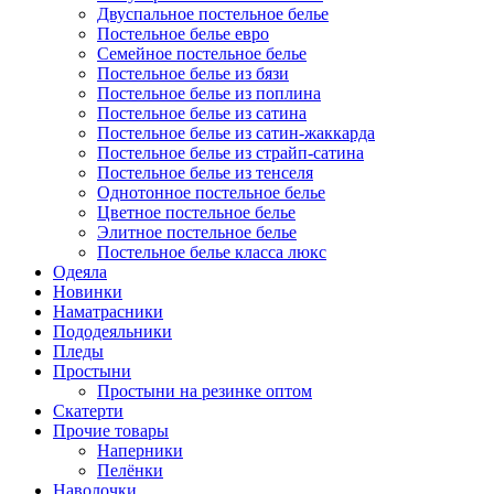
Двуспальное постельное белье
Постельное белье евро
Семейное постельное белье
Постельное белье из бязи
Постельное белье из поплина
Постельное белье из сатина
Постельное белье из сатин-жаккарда
Постельное белье из страйп-сатина
Постельное белье из тенселя
Однотонное постельное белье
Цветное постельное белье
Элитное постельное белье
Постельное белье класса люкс
Одеяла
Новинки
Наматрасники
Пододеяльники
Пледы
Простыни
Простыни на резинке оптом
Скатерти
Прочие товары
Наперники
Пелёнки
Наволочки