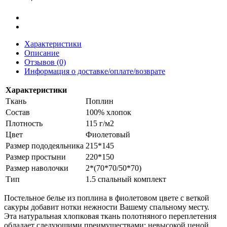
Характеристики
Описание
Отзывов (0)
Информация о доставке/оплате/возврате
Характеристики
Ткань
Поплин
Состав
100% хлопок
Плотность
115 г/м2
Цвет
Фиолетовый
Размер пододеяльника
215*145
Размер простыни
220*150
Размер наволочки
2*(70*70/50*70)
Тип
1.5 спальный комплект
Постельное белье из поплина в фиолетовом цвете с веткой
сакуры добавит нотки нежности Вашему спальному месту.
Эта натуральная хлопковая ткань полотняного переплетения
обладает следующими преимуществами: невысокой ценой,