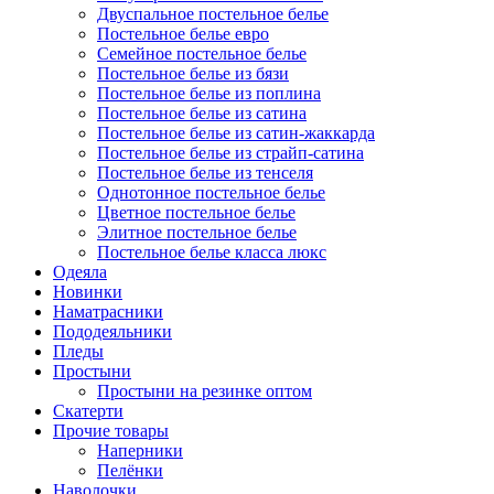
Двуспальное постельное белье
Постельное белье евро
Семейное постельное белье
Постельное белье из бязи
Постельное белье из поплина
Постельное белье из сатина
Постельное белье из сатин-жаккарда
Постельное белье из страйп-сатина
Постельное белье из тенселя
Однотонное постельное белье
Цветное постельное белье
Элитное постельное белье
Постельное белье класса люкс
Одеяла
Новинки
Наматрасники
Пододеяльники
Пледы
Простыни
Простыни на резинке оптом
Скатерти
Прочие товары
Наперники
Пелёнки
Наволочки