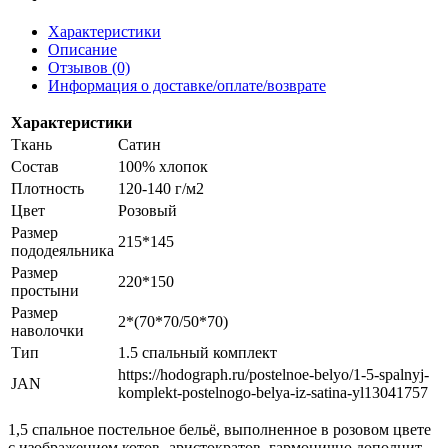
Характеристики
Описание
Отзывов (0)
Информация о доставке/оплате/возврате
Характеристики
Ткань
Сатин
Состав
100% хлопок
Плотность
120-140 г/м2
Цвет
Розовый
Размер
215*145
пододеяльника
Размер
220*150
простыни
Размер
2*(70*70/50*70)
наволочки
Тип
1.5 спальный комплект
https://hodograph.ru/postelnoe-belyo/1-5-spalnyj-
JAN
komplekt-postelnogo-belya-iz-satina-yl13041757
1,5 спальное постельное бельё, выполненное в розовом цвете
с изображением котов- аристократов, гармонично дополнит