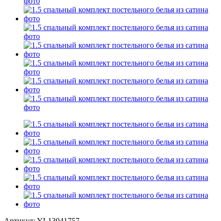
Артикул: YL13041757