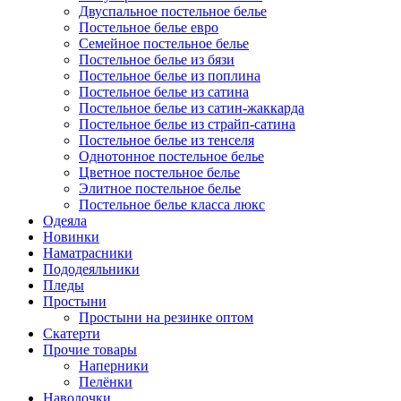
Двуспальное постельное белье
Постельное белье евро
Семейное постельное белье
Постельное белье из бязи
Постельное белье из поплина
Постельное белье из сатина
Постельное белье из сатин-жаккарда
Постельное белье из страйп-сатина
Постельное белье из тенселя
Однотонное постельное белье
Цветное постельное белье
Элитное постельное белье
Постельное белье класса люкс
Одеяла
Новинки
Наматрасники
Пододеяльники
Пледы
Простыни
Простыни на резинке оптом
Скатерти
Прочие товары
Наперники
Пелёнки
Наволочки