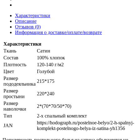
Характеристики
Описание
Отзывов (0)
Информация о доставке/оплате/возврате
Характеристики
Ткань
Сатин
Состав
100% хлопок
Плотность
120-140 г/м2
Цвет
Голубой
Размер
215*175
пододеяльника
Размер
220*240
простыни
Размер
2*(70*70/50*70)
наволочки
Тип
2-х спальный комплект
https://hodograph.ru/postelnoe-belyo/2-h-spalnyj-
JAN
komplekt-postelnogo-belya-iz-satina-yh1356
Популярность постельного белья из сатина объясняется не