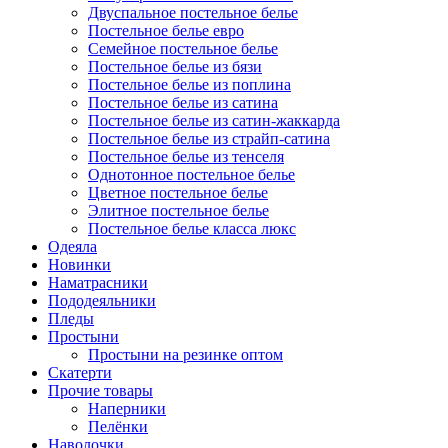
Двуспальное постельное белье
Постельное белье евро
Семейное постельное белье
Постельное белье из бязи
Постельное белье из поплина
Постельное белье из сатина
Постельное белье из сатин-жаккарда
Постельное белье из страйп-сатина
Постельное белье из тенселя
Однотонное постельное белье
Цветное постельное белье
Элитное постельное белье
Постельное белье класса люкс
Одеяла
Новинки
Наматрасники
Пододеяльники
Пледы
Простыни
Простыни на резинке оптом
Скатерти
Прочие товары
Наперники
Пелёнки
Наволочки