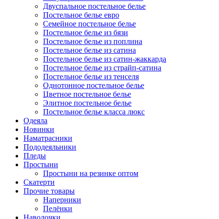
Двуспальное постельное белье
Постельное белье евро
Семейное постельное белье
Постельное белье из бязи
Постельное белье из поплина
Постельное белье из сатина
Постельное белье из сатин-жаккарда
Постельное белье из страйп-сатина
Постельное белье из тенселя
Однотонное постельное белье
Цветное постельное белье
Элитное постельное белье
Постельное белье класса люкс
Одеяла
Новинки
Наматрасники
Пододеяльники
Пледы
Простыни
Простыни на резинке оптом
Скатерти
Прочие товары
Наперники
Пелёнки
Наволочки