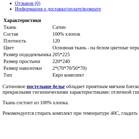
Отзывов (0)
Информация о доставке/оплате/возврате
Характеристики
Ткань
Сатин
Состав
100% хлопок
Плотность
120
Цвет
Основная ткань - на белом цветные пер
Размер пододеяльника
205*225
Размер простыни
220*240
Размер наволочки
2*(70*70/50*70)
Тип
Евро комплект
Сатиновое
постельное белье
обладает приятным мягким блеско
прекрасными гигиеническими характеристиками: отличной ги
Ткань состоит из 100% хлопка.
Рекомендуется стирать комплект при температуре 40С, гладить