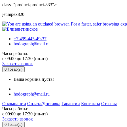
class="product-product-833">
jetimpex820
+7 499-445-49-37
hodograph@mail.ru
Часы работы:
c 09:00 до 17:30 (пн-пт)
Заказать звонок
0
Товар(ы)
Ваша корзина пуста!
hodograph@mail.ru
О компании
Оплата/Доставка
Гарантии
Контакты
Отзывы
Часы работы:
c 09:00 до 17:30 (пн-пт)
Заказать звонок
0
Товар(ы)