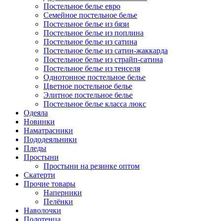
Постельное белье евро
Семейное постельное белье
Постельное белье из бязи
Постельное белье из поплина
Постельное белье из сатина
Постельное белье из сатин-жаккарда
Постельное белье из страйп-сатина
Постельное белье из тенселя
Однотонное постельное белье
Цветное постельное белье
Элитное постельное белье
Постельное белье класса люкс
Одеяла
Новинки
Наматрасники
Пододеяльники
Пледы
Простыни
Простыни на резинке оптом
Скатерти
Прочие товары
Наперники
Пелёнки
Наволочки
Полотенца