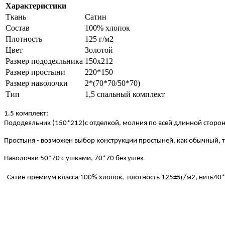
Характеристики
Ткань
Сатин
Состав
100% хлопок
Плотность
125 г/м2
Цвет
Золотой
Размер пододеяльника
150х212
Размер простыни
220*150
Размер наволочки
2*(70*70/50*70)
Тип
1,5 спальный комплект
1.5
комплект:
Пододеяльник (150*212)с отделкой,
молния по всей длинной сторо
Простыня - возможен выбор конструкции простыней, как обычный, та
Наволочки 50*70 с ушками, 70*70 без ушек
Сатин премиум класса 100% хлопок,
плотность 125±5г/м2, нить40