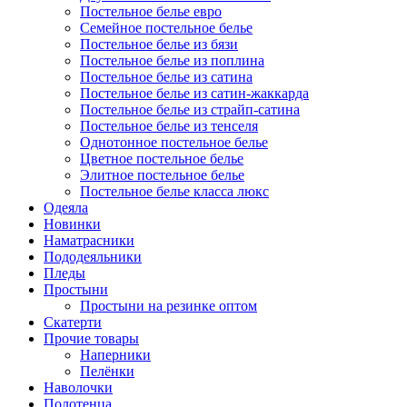
Постельное белье евро
Семейное постельное белье
Постельное белье из бязи
Постельное белье из поплина
Постельное белье из сатина
Постельное белье из сатин-жаккарда
Постельное белье из страйп-сатина
Постельное белье из тенселя
Однотонное постельное белье
Цветное постельное белье
Элитное постельное белье
Постельное белье класса люкс
Одеяла
Новинки
Наматрасники
Пододеяльники
Пледы
Простыни
Простыни на резинке оптом
Скатерти
Прочие товары
Наперники
Пелёнки
Наволочки
Полотенца