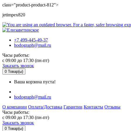
class="product-product-812">
jetimpex820
+7 499-445-49-37
hodograph@mail.ru
Часы работы:
c 09:00 до 17:30 (пн-пт)
Заказать звонок
0
Товар(ы)
Ваша корзина пуста!
hodograph@mail.ru
О компании
Оплата/Доставка
Гарантии
Контакты
Отзывы
Часы работы:
c 09:00 до 17:30 (пн-пт)
Заказать звонок
0
Товар(ы)