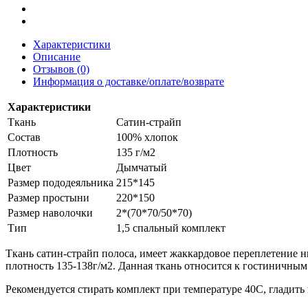
Характеристики
Описание
Отзывов (0)
Информация о доставке/оплате/возврате
Характеристики
Ткань
Сатин-страйп
Состав
100% хлопок
Плотность
135 г/м2
Цвет
Дымчатый
Размер пододеяльника
215*145
Размер простыни
220*150
Размер наволочки
2*(70*70/50*70)
Тип
1,5 спальный комплект
Ткань сатин-страйп полоса, имеет жаккардовое переплетение н
плотность 135-138г/м2. Данная ткань относится к гостиничным 
Рекомендуется стирать комплект при температуре 40С, гладить