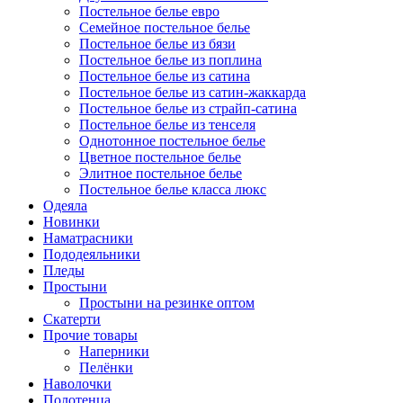
Постельное белье евро
Семейное постельное белье
Постельное белье из бязи
Постельное белье из поплина
Постельное белье из сатина
Постельное белье из сатин-жаккарда
Постельное белье из страйп-сатина
Постельное белье из тенселя
Однотонное постельное белье
Цветное постельное белье
Элитное постельное белье
Постельное белье класса люкс
Одеяла
Новинки
Наматрасники
Пододеяльники
Пледы
Простыни
Простыни на резинке оптом
Скатерти
Прочие товары
Наперники
Пелёнки
Наволочки
Полотенца