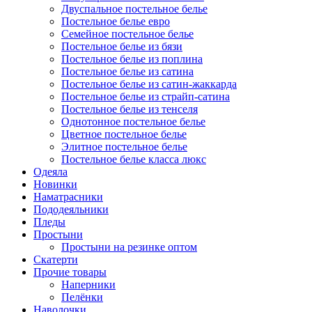
Двуспальное постельное белье
Постельное белье евро
Семейное постельное белье
Постельное белье из бязи
Постельное белье из поплина
Постельное белье из сатина
Постельное белье из сатин-жаккарда
Постельное белье из страйп-сатина
Постельное белье из тенселя
Однотонное постельное белье
Цветное постельное белье
Элитное постельное белье
Постельное белье класса люкс
Одеяла
Новинки
Наматрасники
Пододеяльники
Пледы
Простыни
Простыни на резинке оптом
Скатерти
Прочие товары
Наперники
Пелёнки
Наволочки