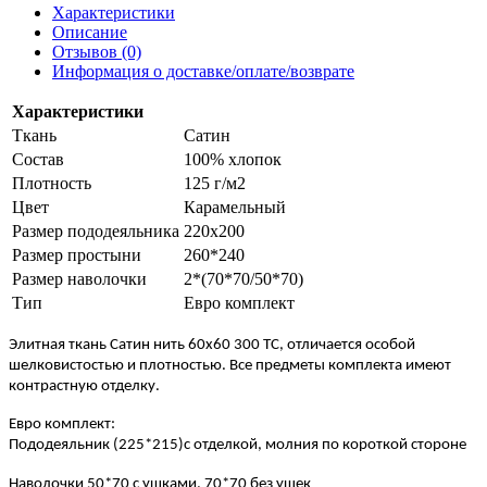
Характеристики
Описание
Отзывов (0)
Информация о доставке/оплате/возврате
Характеристики
Ткань
Сатин
Состав
100% хлопок
Плотность
125 г/м2
Цвет
Карамельный
Размер пододеяльника
220х200
Размер простыни
260*240
Размер наволочки
2*(70*70/50*70)
Тип
Евро комплект
Элитная ткань Сатин нить 60х60 300 ТС, отличается особой
шелковистостью и плотностью. Все предметы комплекта имеют
контрастную отделку.
Евро
комплект:
Пододеяльник (225*215)
с отделкой,
молния по короткой стороне
Наволочки 50*70 с ушками, 70*70 без ушек