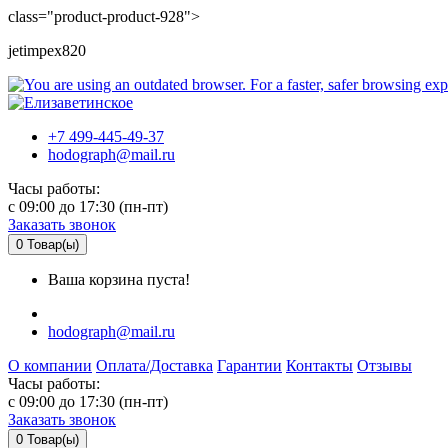
class="product-product-928">
jetimpex820
+7 499-445-49-37
hodograph@mail.ru
Часы работы:
c 09:00 до 17:30 (пн-пт)
Заказать звонок
0
Товар(ы)
Ваша корзина пуста!
hodograph@mail.ru
О компании
Оплата/Доставка
Гарантии
Контакты
Отзывы
Часы работы:
c 09:00 до 17:30 (пн-пт)
Заказать звонок
0
Товар(ы)