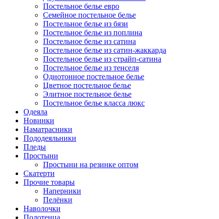
Постельное белье евро
Семейное постельное белье
Постельное белье из бязи
Постельное белье из поплина
Постельное белье из сатина
Постельное белье из сатин-жаккарда
Постельное белье из страйп-сатина
Постельное белье из тенселя
Однотонное постельное белье
Цветное постельное белье
Элитное постельное белье
Постельное белье класса люкс
Одеяла
Новинки
Наматрасники
Пододеяльники
Пледы
Простыни
Простыни на резинке оптом
Скатерти
Прочие товары
Наперники
Пелёнки
Наволочки
Полотенца