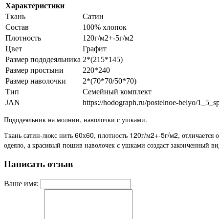
Характеристики
Ткань
Сатин
Состав
100% хлопок
Плотность
120г/м2+-5г/м2
Цвет
Графит
Размер пододеяльника
2*(215*145)
Размер простыни
220*240
Размер наволочки
2*(70*70/50*70)
Тип
Семейный комплект
JAN
https://hodograph.ru/postelnoe-belyo/1_5_
Пододеяльник на молнии, наволочки с ушками.
Ткань сатин-люкс нить 60х60, плотность 120г/м2+-5г/м2, отличается 
одеяло, а красивый пошив наволочек с ушками создаст законченный ви
Написать отзыв
Ваше имя: