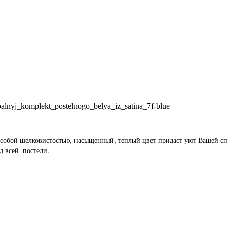
spalnyj_komplekt_postelnogo_belya_iz_satina_7f-blue
особой шелковистостью, насыщенный, теплый цвет придаст уют Вашей сп
д всей постели.