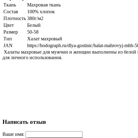
Ткань
Махровая ткань
Состав
100% хлопок
Плотность
380г/м2
Цвет
Белый
Размер
50-58
Тип
Халат махровый
JAN
https://hodograph.ru/dlya-gostinic/halat-mahrovyj-mhb-5
Халаты махровые для мужчин и женщин выполнены из белой ма
для личного использования.
Написать отзыв
Ваше имя: