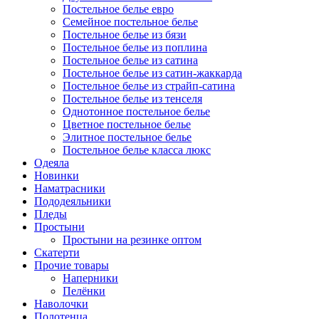
Постельное белье евро
Семейное постельное белье
Постельное белье из бязи
Постельное белье из поплина
Постельное белье из сатина
Постельное белье из сатин-жаккарда
Постельное белье из страйп-сатина
Постельное белье из тенселя
Однотонное постельное белье
Цветное постельное белье
Элитное постельное белье
Постельное белье класса люкс
Одеяла
Новинки
Наматрасники
Пододеяльники
Пледы
Простыни
Простыни на резинке оптом
Скатерти
Прочие товары
Наперники
Пелёнки
Наволочки
Полотенца