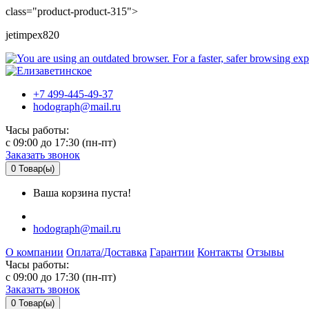
class="product-product-315">
jetimpex820
+7 499-445-49-37
hodograph@mail.ru
Часы работы:
c 09:00 до 17:30 (пн-пт)
Заказать звонок
0
Товар(ы)
Ваша корзина пуста!
hodograph@mail.ru
О компании
Оплата/Доставка
Гарантии
Контакты
Отзывы
Часы работы:
c 09:00 до 17:30 (пн-пт)
Заказать звонок
0
Товар(ы)