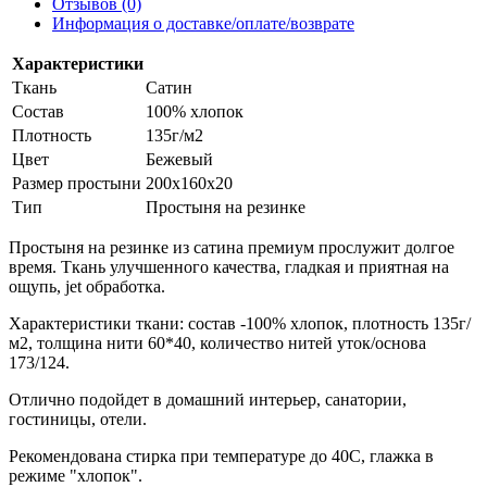
Отзывов (0)
Информация о доставке/оплате/возврате
Характеристики
Ткань
Сатин
Состав
100% хлопок
Плотность
135г/м2
Цвет
Бежевый
Размер простыни
200х160х20
Тип
Простыня на резинке
Простыня на резинке из сатина премиум прослужит долгое
время. Ткань улучшенного качества, гладкая и приятная на
ощупь, jet обработка.
Характеристики ткани: состав -100% хлопок, плотность 135г/
м2, толщина нити 60*40, количество нитей уток/основа
173/124.
Отлично подойдет в домашний интерьер, санатории,
гостиницы, отели.
Рекомендована стирка при температуре до 40С, глажка в
режиме "хлопок".