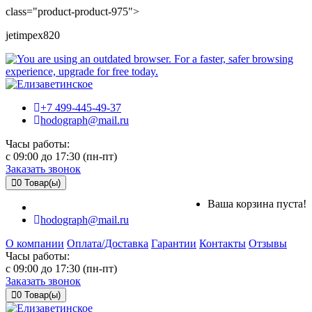
class="product-product-975">
jetimpex820
+7 499-445-49-37
hodograph@mail.ru
Часы работы:
c 09:00 до 17:30 (пн-пт)
Заказать звонок
0
Товар(ы)
Ваша корзина пуста!
hodograph@mail.ru
О компании
Оплата/Доставка
Гарантии
Контакты
Отзывы
Часы работы:
c 09:00 до 17:30 (пн-пт)
Заказать звонок
0
Товар(ы)