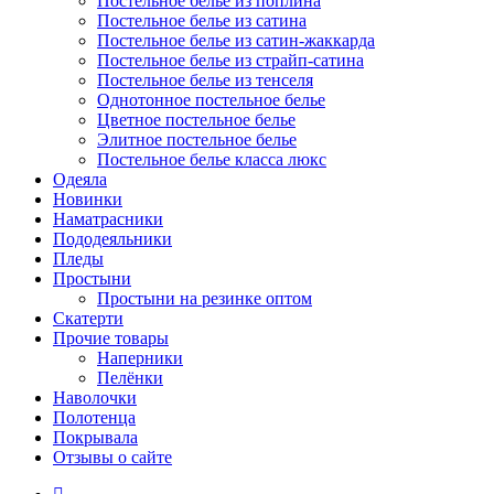
Постельное белье из поплина
Постельное белье из сатина
Постельное белье из сатин-жаккарда
Постельное белье из страйп-сатина
Постельное белье из тенселя
Однотонное постельное белье
Цветное постельное белье
Элитное постельное белье
Постельное белье класса люкс
Одеяла
Новинки
Наматрасники
Пододеяльники
Пледы
Простыни
Простыни на резинке оптом
Скатерти
Прочие товары
Наперники
Пелёнки
Наволочки
Полотенца
Покрывала
Отзывы о сайте