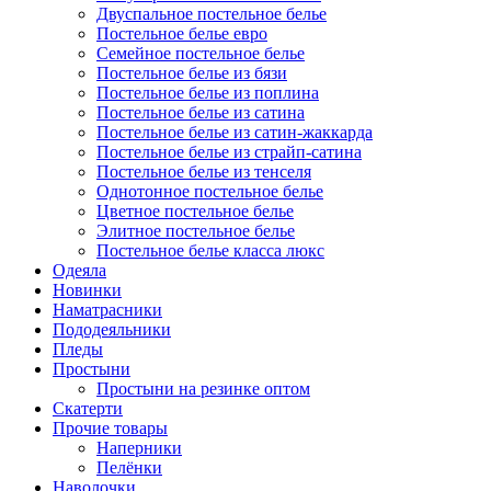
Двуспальное постельное белье
Постельное белье евро
Семейное постельное белье
Постельное белье из бязи
Постельное белье из поплина
Постельное белье из сатина
Постельное белье из сатин-жаккарда
Постельное белье из страйп-сатина
Постельное белье из тенселя
Однотонное постельное белье
Цветное постельное белье
Элитное постельное белье
Постельное белье класса люкс
Одеяла
Новинки
Наматрасники
Пододеяльники
Пледы
Простыни
Простыни на резинке оптом
Скатерти
Прочие товары
Наперники
Пелёнки
Наволочки