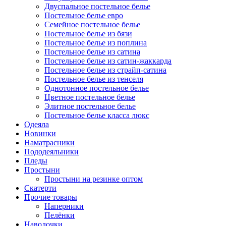
Двуспальное постельное белье
Постельное белье евро
Семейное постельное белье
Постельное белье из бязи
Постельное белье из поплина
Постельное белье из сатина
Постельное белье из сатин-жаккарда
Постельное белье из страйп-сатина
Постельное белье из тенселя
Однотонное постельное белье
Цветное постельное белье
Элитное постельное белье
Постельное белье класса люкс
Одеяла
Новинки
Наматрасники
Пододеяльники
Пледы
Простыни
Простыни на резинке оптом
Скатерти
Прочие товары
Наперники
Пелёнки
Наволочки