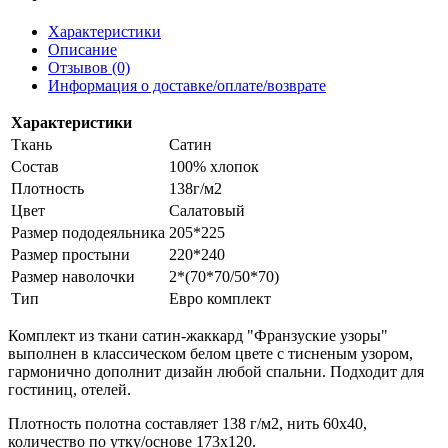
Характеристики
Описание
Отзывов (0)
Информация о доставке/оплате/возврате
Характеристики
Ткань
Сатин
Состав
100% хлопок
Плотность
138г/м2
Цвет
Салатовый
Размер пододеяльника
205*225
Размер простыни
220*240
Размер наволочки
2*(70*70/50*70)
Тип
Евро комплект
Комплект из ткани сатин-жаккард "Франзуские узоры"
выполнен в классическом белом цвете с тисненым узором,
гармонично дополнит дизайн любой спальни. Подходит для
гостиниц, отелей.
Плотность полотна составляет 138 г/м2, нить 60х40,
количество по утку/основе 173х120.